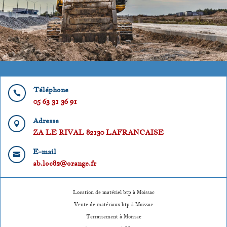
Téléphone

05 63 31 36 91
Adresse

ZA LE RIVAL 82130 LAFRANCAISE
E-mail

ab.loc82@orange.fr
Location de matériel btp à Moissac
Vente de matériaux btp à Moissac
Terrassement à Moissac