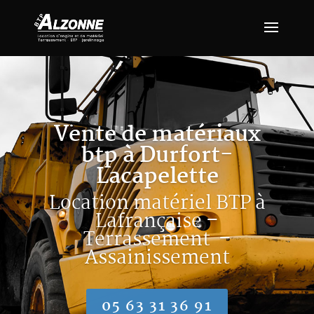
Vente de matériaux
btp à Durfort-
Lacapelette
Location matériel BTP à
Lafrançaise –
Terrassement –
Assainissement
05 63 31 36 91