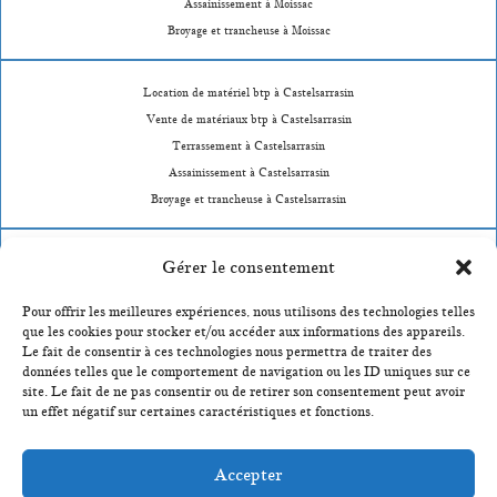
Assainissement à Moissac
Broyage et trancheuse à Moissac
Location de matériel btp à Castelsarrasin
Vente de matériaux btp à Castelsarrasin
Terrassement à Castelsarrasin
Assainissement à Castelsarrasin
Broyage et trancheuse à Castelsarrasin
Location de matériel btp à Durfort-Lacapelette
Gérer le consentement
Vente de matériaux btp à Durfort-Lacapelette
Pour offrir les meilleures expériences, nous utilisons des technologies telles
Terrassement à Durfort-Lacapelette
que les cookies pour stocker et/ou accéder aux informations des appareils.
Assainissement à Durfort-Lacapelette
Le fait de consentir à ces technologies nous permettra de traiter des
Broyage et trancheuse à Durfort-Lacapelette
données telles que le comportement de navigation ou les ID uniques sur ce
site. Le fait de ne pas consentir ou de retirer son consentement peut avoir
un effet négatif sur certaines caractéristiques et fonctions.
Location de matériel btp à Montauban
Vente de matériaux btp à Montauban
Accepter
Terrassement à Montauban