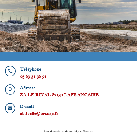
Téléphone

05 63 31 36 91
Adresse

ZA LE RIVAL 82130 LAFRANCAISE
E-mail

ab.loc82@orange.fr
Location de matériel btp à Moissac