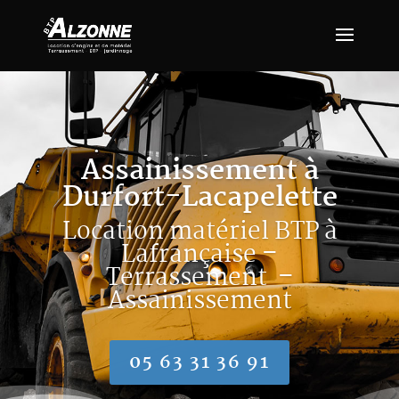
Assainissement à
Durfort-Lacapelette
Location matériel BTP à
Lafrançaise –
Terrassement –
Assainissement
05 63 31 36 91