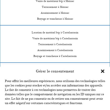
Vente de matériaux btp à Moissac
Terrassement à Moissac
Assainissement à Moissac
Broyage et trancheuse à Moissac
Location de matériel btp à Castelsarrasin
Vente de matériaux btp à Castelsarrasin
Terrassement à Castelsarrasin
Assainissement à Castelsarrasin
Broyage et trancheuse à Castelsarrasin
Location de matériel btp à Durfort-Lacapelette
Gérer le consentement
Vente de matériaux btp à Durfort-Lacapelette
Pour offrir les meilleures expériences, nous utilisons des technologies telles
Terrassement à Durfort-Lacapelette
que les cookies pour stocker et/ou accéder aux informations des appareils.
Assainissement à Durfort-Lacapelette
Le fait de consentir à ces technologies nous permettra de traiter des
Broyage et trancheuse à Durfort-Lacapelette
données telles que le comportement de navigation ou les ID uniques sur ce
site. Le fait de ne pas consentir ou de retirer son consentement peut avoir
un effet négatif sur certaines caractéristiques et fonctions.
Location de matériel btp à Montauban