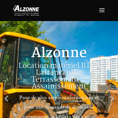
Alzonne
Location matériel BTP à
Lafrançaise –
Terrassement –
Assainissement
Pour de plus amples informations et
pour une demande de devis sans
engagement, n’hésitez pas à nous