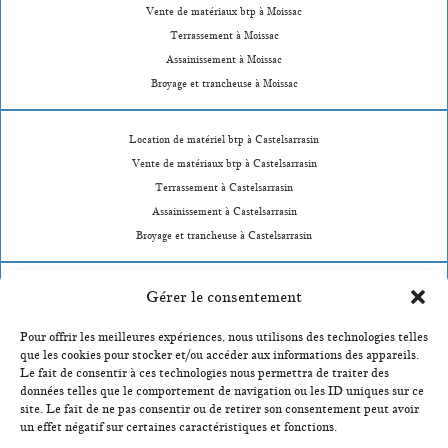
Vente de matériaux btp à Moissac
Terrassement à Moissac
Assainissement à Moissac
Broyage et trancheuse à Moissac
Location de matériel btp à Castelsarrasin
Vente de matériaux btp à Castelsarrasin
Terrassement à Castelsarrasin
Assainissement à Castelsarrasin
Broyage et trancheuse à Castelsarrasin
Location de matériel btp à Durfort-Lacapelette
Gérer le consentement
Vente de matériaux btp à Durfort-Lacapelette
Pour offrir les meilleures expériences, nous utilisons des technologies telles
Terrassement à Durfort-Lacapelette
que les cookies pour stocker et/ou accéder aux informations des appareils.
Assainissement à Durfort-Lacapelette
Le fait de consentir à ces technologies nous permettra de traiter des
Broyage et trancheuse à Durfort-Lacapelette
données telles que le comportement de navigation ou les ID uniques sur ce
site. Le fait de ne pas consentir ou de retirer son consentement peut avoir
un effet négatif sur certaines caractéristiques et fonctions.
Location de matériel btp à Montauban