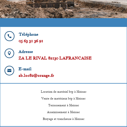
Téléphone

05 63 31 36 91
Adresse

ZA LE RIVAL 82130 LAFRANCAISE
E-mail

ab.loc82@orange.fr
Location de matériel btp à Moissac
Vente de matériaux btp à Moissac
Terrassement à Moissac
Assainissement à Moissac
Broyage et trancheuse à Moissac