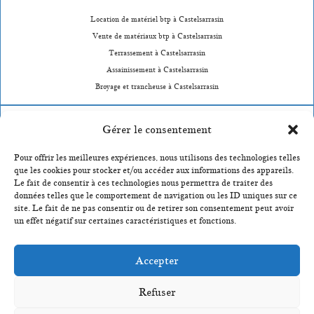
Location de matériel btp à Castelsarrasin
Vente de matériaux btp à Castelsarrasin
Terrassement à Castelsarrasin
Assainissement à Castelsarrasin
Broyage et trancheuse à Castelsarrasin
Location de matériel btp à Durfort-Lacapelette
Gérer le consentement
Vente de matériaux btp à Durfort-Lacapelette
Pour offrir les meilleures expériences, nous utilisons des technologies telles
Terrassement à Durfort-Lacapelette
que les cookies pour stocker et/ou accéder aux informations des appareils.
Assainissement à Durfort-Lacapelette
Le fait de consentir à ces technologies nous permettra de traiter des
Broyage et trancheuse à Durfort-Lacapelette
données telles que le comportement de navigation ou les ID uniques sur ce
site. Le fait de ne pas consentir ou de retirer son consentement peut avoir
un effet négatif sur certaines caractéristiques et fonctions.
Location de matériel btp à Montauban
Vente de matériaux btp à Montauban
Accepter
Terrassement à Montauban
Assainissement à Montauban
Refuser
Broyage et trancheuse à Montauban