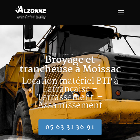
Broyage et
trancheuse à Moissac
Location matériel BTP à
Lafrançaise –
Terrassement –
Assainissement
05 63 31 36 91