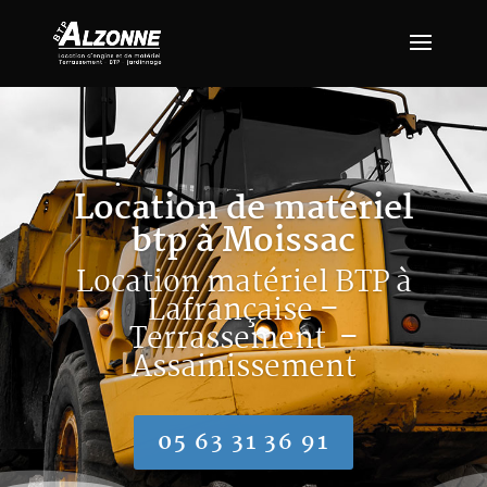
Location de matériel
btp à Moissac
Location matériel BTP à
Lafrançaise –
Terrassement –
Assainissement
05 63 31 36 91